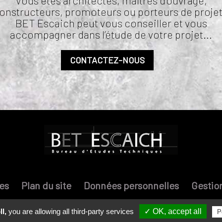
Vous êtes architectes, maîtres d’ouvrage,
onstructeurs, promoteurs ou porteurs de projet
BET Escaich peut vous conseiller et vous
accompagner dans l’étude de votre projet...
CONTACTEZ-NOUS
es
Plan du site
Données personnelles
Gestio
l,
you are allowing all third-party services
✓ OK, accept all
P