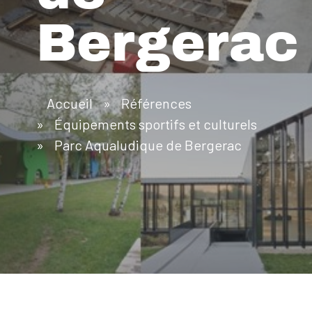
Bergerac
Accueil
»
Références
»
Équipements sportifs et culturels
»
Parc Aqualudique de Bergerac